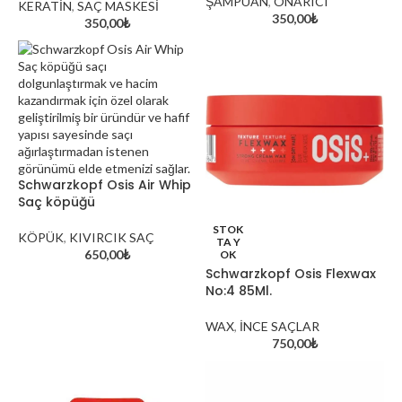
ŞAMPUAN
,
ONARICI
KERATİN
,
SAÇ MASKESİ
350,00
₺
350,00
₺
Schwarzkopf Osis Air Whip
Saç köpüğü
STOK
KÖPÜK
,
KIVIRCIK SAÇ
TA Y
davines oi hakkında
650,00
₺
OK
Aynadaki Güzellik Kuaför 
Schwarzkopf Osis Flexwax
Kozmetik Satış Mağazası: Kı
No:4 85Ml.
Güzellik Merkezi
Exploring the World of Cosmetics and
Skincare
WAX
,
İNCE SAÇLAR
750,00
₺