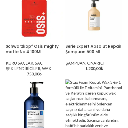
Schwarzkopf Osis mıghty
Serie Expert Absolut Repair
matte No:4 100Ml
Şampuan 500 Ml
Kırklareli’nin Doğal Güzell
KURU SAÇLAR
,
SAÇ
ŞAMPUAN
,
ONARICI
Saç Renkleri
ŞEKİLENDİRİCİLER
,
WAX
1.200,00
₺
750,00
₺