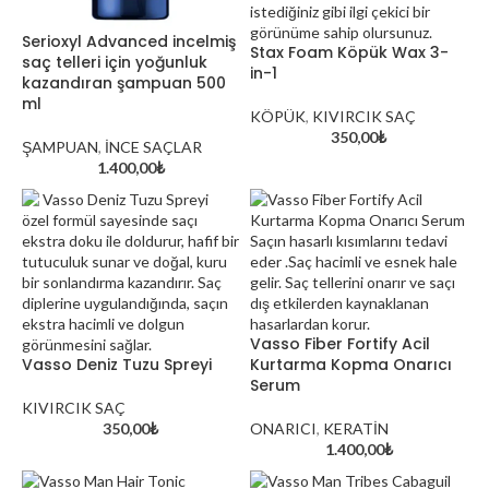
Serioxyl Advanced incelmiş
Stax Foam Köpük Wax 3-
saç telleri için yoğunluk
in-1
kazandıran şampuan 500
ml
KÖPÜK
,
KIVIRCIK SAÇ
350,00
₺
ŞAMPUAN
,
İNCE SAÇLAR
1.400,00
₺
Vasso Fiber Fortify Acil
Vasso Deniz Tuzu Spreyi
Kurtarma Kopma Onarıcı
Serum
KIVIRCIK SAÇ
350,00
₺
ONARICI
,
KERATİN
1.400,00
₺