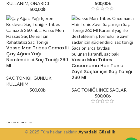
KULLANIM
,
ONARICI
500,00
₺
500,00
₺
Vasso Man Tribes Camaxtli
Çay Ağacı Yağı
Nemlendirici Saç Toniği 260
Vasso Man Tribes
Ml
Cocomama Hair Tonic
Zayıf Saçlar için Saç Toniği
260 Ml
SAÇ TONİĞİ
,
GÜNLÜK
KULLANIM
500,00
₺
SAÇ TONİĞİ
,
İNCE SAÇLAR
500,00
₺
Read more
© 2025 Tüm hakları saklıdır.
Aynadaki Güzellik