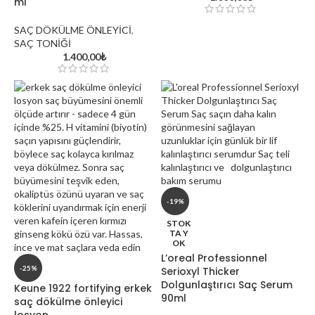
ml
SAÇ DÖKÜLME ÖNLEYİCİ
,
SAÇ TONİĞİ
1.400,00
₺
-19%
davines oi hakkında
Aynadaki Güzellik Kuaför 
STOK
Kozmetik Satış Mağazası: Kı
TA Y
Güzellik Merkezi
OK
Exploring the World of Cosmetics and
L’oreal Professionnel
Skincare
-25%
Serioxyl Thicker
Dolgunlaştırıcı Saç Serum
Keune 1922 fortifying erkek
90ml
saç dökülme önleyici