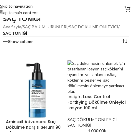
Skip to navigation
Skip to main content
SAÇ TONİĞİ
Ana Sayfa
/
SAÇ BAKIMI ÜRÜNLERİ
/
SAÇ DÖKÜLME ÖNLEYİCİ
/
SAÇ TONİĞİ
Show column
Insight Loss Control
Fortifying Dökülme Önleyici
Losyon 100 ml
SAÇ DÖKÜLME ÖNLEYİCİ
,
Aminexil Advanced Saç
SAÇ TONİĞİ
Dökülme Karşıtı Serum 90
1.000,00
₺