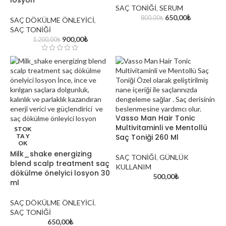
losyon
SAÇ TONİĞİ
,
SERUM
650,00
₺
800,00
₺
SAÇ DÖKÜLME ÖNLEYİCİ
,
SAÇ TONİĞİ
900,00
₺
1.200,00
₺
Vasso Man Hair Tonic
Kırklareli’nin Doğal Güzell
Multivitaminli ve Mentollü
STOK
Saç Renkleri
TA Y
Saç Toniği 260 Ml
OK
Milk_shake energizing
SAÇ TONİĞİ
,
GÜNLÜK
blend scalp treatment saç
KULLANIM
dökülme önelyici losyon 30
500,00
₺
ml
SAÇ DÖKÜLME ÖNLEYİCİ
,
SAÇ TONİĞİ
650,00
₺