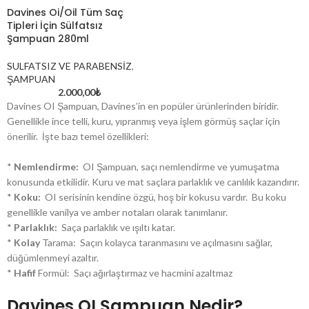
Davines Oi/Oil Tüm Saç
Tipleri İçin Sülfatsız
Şampuan 280ml
SULFATSIZ VE PARABENSİZ
,
ŞAMPUAN
2.000,00
₺
Davines OI Şampuan, Davines’in en popüler ürünlerinden biridir.
Genellikle ince telli, kuru, yıpranmış veya işlem görmüş saçlar için
önerilir. İşte bazı temel özellikleri:
*
Nemlendirme:
OI Şampuan, saçı nemlendirme ve yumuşatma
konusunda etkilidir. Kuru ve mat saçlara parlaklık ve canlılık kazandırır.
*
Koku:
OI serisinin kendine özgü, hoş bir kokusu vardır. Bu koku
genellikle vanilya ve amber notaları olarak tanımlanır.
*
Parlaklık:
Saça parlaklık ve ışıltı katar.
*
Kolay
Tarama: Saçın kolayca taranmasını ve açılmasını sağlar,
düğümlenmeyi azaltır.
*
Hafif
Formül: Saçı ağırlaştırmaz ve hacmini azaltmaz
Davines OI Şampuan Nedir?