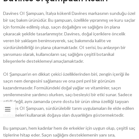
Davines OI Şampuan, İtalya kökenli Davines markasının sunduğu özel
bir saç bakım ürünüdür. Bu şampuan, özellikle yıpranmış ve kuru saçlar
için formüle edilmiş olup, saçın doğallığını ve sağlığını ön plana
çıkaracak şekilde tasarlanmıştır. Davines, doğal içeriklere öncelik
veren bir yaklaşım benimseyerek, saç bakımında kalite ve
sürdürülebilirliği ön plana çıkarmaktadır. OI serisi, bu anlayışın bir
yansıması olarak, kullanıcıların saç sağlığını çeşitli botanikal
bileşenlerle desteklemeyi amaçlamaktadır.
OI Şampuan’ın en dikkat çekici özelliklerinden biri, zengin içeriği ile
saçın nem dengesini sağlaması ve ona pırıl pırıl bir görünüm
kazandırmasıdır. Formülündeki doğal yağlar ve vitaminler, saçın
yenilenmesine yardımcı olurken, saçı besleyici bir etki sunar. Sadece
etkili değil, aynı zamanda çevre dostu bir ürün olma özelliği taşıyan
Davines OI Şampuan, sürdürülebilir tarım uygulamaları ile elde edilen
malzemeleri kullanarak doğaya olan duyarlılığını göstermektedir.
Bu şampuan, hem kadınlar hem de erkekler için uygun olup, çeşitli saç
tiplerine hitap eder. Saçın sağlığını desteklemenin yanı sıra,