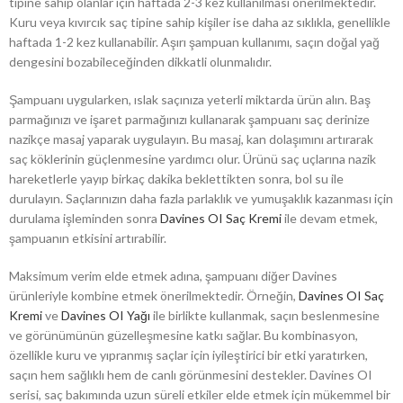
tipine sahip olanlar için haftada 2-3 kez kullanılması önerilmektedir.
Kuru veya kıvırcık saç tipine sahip kişiler ise daha az sıklıkla, genellikle
haftada 1-2 kez kullanabilir. Aşırı şampuan kullanımı, saçın doğal yağ
dengesini bozabileceğinden dikkatli olunmalıdır.
Şampuanı uygularken, ıslak saçınıza yeterli miktarda ürün alın. Baş
parmağınızı ve işaret parmağınızı kullanarak şampuanı saç derinize
nazikçe masaj yaparak uygulayın. Bu masaj, kan dolaşımını artırarak
saç köklerinin güçlenmesine yardımcı olur. Ürünü saç uçlarına nazik
hareketlerle yayıp birkaç dakika beklettikten sonra, bol su ile
durulayın. Saçlarınızın daha fazla parlaklık ve yumuşaklık kazanması için
durulama işleminden sonra
Davines OI Saç Kremi
ile devam etmek,
şampuanın etkisini artırabilir.
Maksimum verim elde etmek adına, şampuanı diğer Davines
ürünleriyle kombine etmek önerilmektedir. Örneğin,
Davines OI Saç
Kremi
ve
Davines OI Yağı
ile birlikte kullanmak, saçın beslenmesine
ve görünümünün güzelleşmesine katkı sağlar. Bu kombinasyon,
özellikle kuru ve yıpranmış saçlar için iyileştirici bir etki yaratırken,
saçın hem sağlıklı hem de canlı görünmesini destekler. Davines OI
serisi, saç bakımında uzun süreli etkiler elde etmek için mükemmel bir