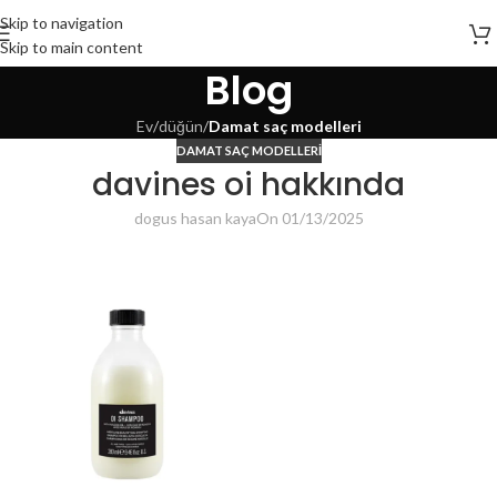
Skip to navigation
Skip to main content
Blog
Ev
/
düğün
/
Damat saç modelleri
DAMAT SAÇ MODELLERI
davines oi hakkında
dogus hasan kaya
On 01/13/2025