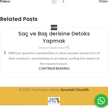
Newer
Older
Related Posts
HAIR
Saç ve Baş derisine Detoks
Yapmak
dogus hasan kaya
Without question summertime is when people spend a lot of
time outdoors; vacationing on an island, surfing the waves at
the nearest beach.
CONTINUE READING
© 2025 Tüm hakları saklıdır.
Aynadaki Güzellik