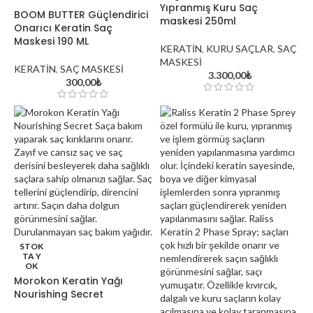
Yıpranmış Kuru Saç
BOOM BUTTER Güçlendirici
maskesi 250ml
Onarıcı Keratin Saç
Maskesi 190 ML
KERATİN
,
KURU SAÇLAR
,
SAÇ
MASKESİ
KERATİN
,
SAÇ MASKESİ
3.300,00
₺
300,00
₺
davines oi hakkında
Aynadaki Güzellik Kuaför 
Kozmetik Satış Mağazası: Kı
Güzellik Merkezi
Exploring the World of Cosmetics and
Skincare
STOK
TA Y
OK
Morokon Keratin Yağı
Nourishing Secret