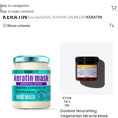
Skip to navigation
Skip to main content
KERATİN
Ana Sayfa
/
SAÇ BAKIMI ÜRÜNLERİ
/
KERATİN
Show column
STOK
TA Y
OK
Davines Nourishing
Vegetarian Miracle Mask