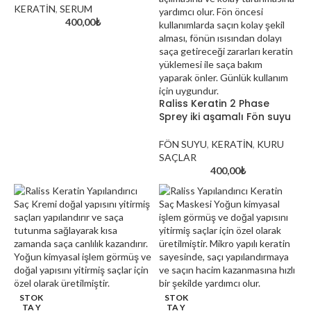
KERATİN
,
SERUM
400,00
₺
Raliss Keratin 2 Phase
Sprey iki aşamalı Fön suyu
Kırklareli’nin Doğal Güzell
FÖN SUYU
,
KERATİN
,
KURU
Saç Renkleri
SAÇLAR
400,00
₺
STOK
STOK
TA Y
TA Y