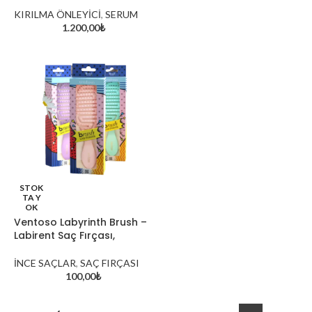
KIRILMA ÖNLEYİCİ
,
SERUM
1.200,00
₺
STOK
TA Y
OK
Ventoso Labyrinth Brush –
Labirent Saç Fırçası,
İNCE SAÇLAR
,
SAÇ FIRÇASI
100,00
₺