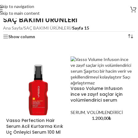
Skip to navigation
Skip to main content
SAÇ BAKIMI ÜRÜNLERİ
Ana Sayfa
/
SAÇ BAKIMI ÜRÜNLERİ
/
Sayfa 15
Show column
Vasso Volume Infusıon
ince ve zayıf saçlar için
volümlendirici serum
SERUM
,
VOLÜMLENDİRİCİ
1.200,00
₺
Vasso Perfection Hair
Serum Acil Kurtarma Kırık
Uç Önleyici Serum 100 Ml