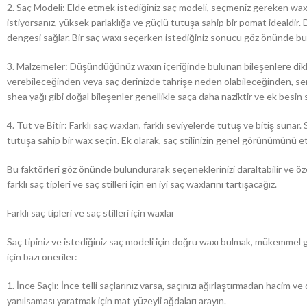
2. Saç Modeli: Elde etmek istediğiniz saç modeli, seçmeniz gereken wax
istiyorsanız, yüksek parlaklığa ve güçlü tutuşa sahip bir pomat idealdir.
dengesi sağlar. Bir saç waxı seçerken istediğiniz sonucu göz önünde b
3. Malzemeler: Düşündüğünüz waxın içeriğinde bulunan bileşenlere dikka
verebileceğinden veya saç derinizde tahrişe neden olabileceğinden, se
shea yağı gibi doğal bileşenler genellikle saça daha naziktir ve ek besin s
4. Tut ve Bitir: Farklı saç waxları, farklı seviyelerde tutuş ve bitiş sunar
tutuşa sahip bir wax seçin. Ek olarak, saç stilinizin genel görünümünü et
Bu faktörleri göz önünde bulundurarak seçeneklerinizi daraltabilir ve öze
farklı saç tipleri ve saç stilleri için en iyi saç waxlarını tartışacağız.
Farklı saç tipleri ve saç stilleri için waxlar
Saç tipiniz ve istediğiniz saç modeli için doğru waxı bulmak, mükemmel gör
için bazı öneriler:
1. İnce Saçlı: İnce telli saçlarınız varsa, saçınızı ağırlaştırmadan hacim v
yanılsaması yaratmak için mat yüzeyli ağdaları arayın.