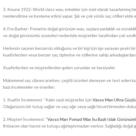
3. Keune 1922: World class wax, erkekler için özel olarak tasarlanmış bir
nemlendirme ve besleme etkisi yapar. Şık ve çok yönlü saç stilleri elde 
4. Fnx Barber: Pomatte doğal görünüm wax, saçlara parlaklık ve esneklik v
ve doğal görünümlü yüzeyleri nedeniyle müşteriler tarafından çok sevil
Herkesin saçının benzersiz olduğunu ve bir kişi için işe yarayan şeyin b
kuaförlerden veya benzer saç tiplerine ve stillerine sahip arkadaşlardan t
Kuaförlerden ve müşterilerden gelen yorumlar ve tavsiyeler
Mükemmel saç cilasını ararken, çeşitli ürünleri deneyen ve test eden ku
bazı incelemeler ve öneriler:
1. Kuaför İncelemesi: “Kalın saçlı müşteriler için
Vasso Man Ultra Güçl
Olağanüstü bir tutuş sağlar ve saçı ağır veya yağlı hissettirmeden doku
2. Müşteri İncelemesi: “
Vasso Man Pomad Wax Su Bazlı Islak Görünüml
ihtiyacım olan hacmi ve tutuşu ağırlaştırmadan veriyor. Sağladığı doğal