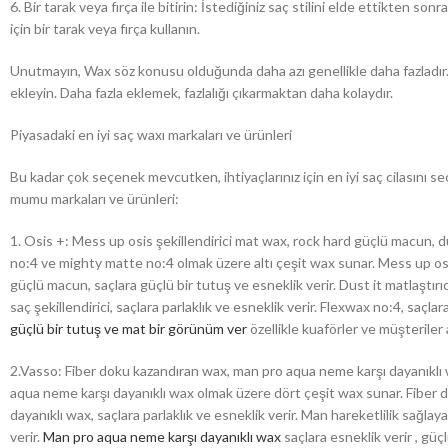
6. Bir tarak veya fırça ile bitirin: İstediğiniz saç stilini elde ettikte
için bir tarak veya fırça kullanın.
Unutmayın, Wax söz konusu olduğunda daha azı genellikle daha fazladır. 
ekleyin. Daha fazla eklemek, fazlalığı çıkarmaktan daha kolaydır.
Piyasadaki en iyi saç waxı markaları ve ürünleri
Bu kadar çok seçenek mevcutken, ihtiyaçlarınız için en iyi saç cilasını seçm
mumu markaları ve ürünleri:
1. Osis +: Mess up osis şekillendirici mat wax, rock hard güçlü macun, dus
no:4 ve mighty matte no:4 olmak üzere altı çeşit wax sunar. Mess up osi
güçlü macun, saçlara güçlü bir tutuş ve esneklik verir. Dust it matlaştırı
saç şekillendirici, saçlara parlaklık ve esneklik verir. Flexwax no:4, saçla
güçlü bir tutuş ve mat bir görünüm ver
özellikle kuaförler ve müşteriler
2.Vasso: Fiber doku kazandıran wax, man pro aqua neme karşı dayanıklı 
aqua neme karşı dayanıklı wax olmak üzere dört çeşit wax sunar. Fiber 
dayanıklı wax, saçlara parlaklık ve esneklik verir. Man hareketlilik sağla
verir.
Man pro aqua neme karşı dayanıklı wax
saçlara esneklik verir , güç