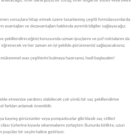
 istenen sonuçlara hitap etmek üzere tasarlanmış çeşitli formülasyonlarda
 avantajları ve dezavantajları hakkında ayrıntılı bilgiler sağlayacağız.
z ve şekillendireceğiniz konusunda uzman ipuçlarını ve püf noktalarını da
i öğrenecek ve her zaman en iyi şekilde görünmenizi sağlayacaksınız.
n mükemmel wax çeşitlerini bulmaya hazırsanız, hadi başlayalım!
elde etmenize yardımcı olabilecek çok yönlü bir saç şekillendirme
el farkları anlamak önemlidir.
rkaya kaymış görünümler veya pompadourlar gibi klasik saç stilleri
cilası türlerine kıyasla yıkanmalarını zorlaştırır. Bununla birlikte, uzun
in popüler bir seçim haline getiriyor.