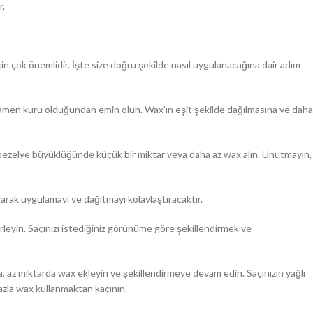
r.
çin çok önemlidir. İşte size doğru şekilde nasıl uygulanacağına dair adım
mamen kuru olduğundan emin olun. Wax’ın eşit şekilde dağılmasına ve daha
k, bezelye büyüklüğünde küçük bir miktar veya daha az wax alın. Unutmayın,
 olarak uygulamayı ve dağıtmayı kolaylaştıracaktır.
rleyin. Saçınızı istediğiniz görünüme göre şekillendirmek ve
a, az miktarda wax ekleyin ve şekillendirmeye devam edin. Saçınızın yağlı
zla wax kullanmaktan kaçının.