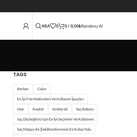
Randevu Al
ARA
0
0
/
0,00
₺
TAGS
Berber
Color
En İyi Fön Makineleri Ve Kullanım İpuçları
Hair
Kuaför
Kırklareli
Saç Bakımı
Saç Düzleştirici Için En İyi Seçimler Ve Kullanımı
Saç Maşası Ile Şekillendirmenin En Kolay Yolu
ç