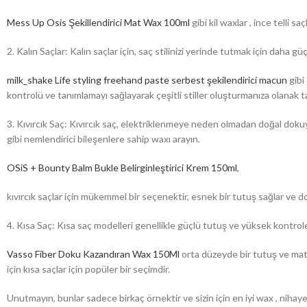
Mess Up Osis Şekillendirici Mat Wax 100ml
gibi kil waxlar , ince telli 
2. Kalın Saçlar: Kalın saçlar için, saç stilinizi yerinde tutmak için daha gü
milk_shake Life styling freehand paste serbest şekilendirici macun
gibi 
kontrolü ve tanımlamayı sağlayarak çeşitli stiller oluşturmanıza olanak ta
3. Kıvırcık Saç: Kıvırcık saç, elektriklenmeye neden olmadan doğal dokuy
gibi nemlendirici bileşenlere sahip waxı arayın.
OSiS + Bounty Balm Bukle Belirginleştirici Krem 150ml
,
kıvırcık saçlar için mükemmel bir seçenektir, esnek bir tutuş sağlar ve do
4. Kısa Saç: Kısa saç modelleri genellikle güçlü tutuş ve yüksek kontrole
Vasso Fiber Doku Kazandıran Wax 150Ml
orta düzeyde bir tutuş ve mat 
için kısa saçlar için popüler bir seçimdir.
Unutmayın, bunlar sadece birkaç örnektir ve sizin için en iyi wax , nihayeti