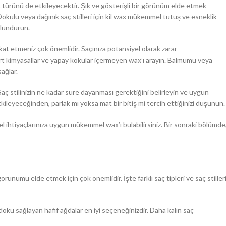
 türünü de etkileyecektir. Şık ve gösterişli bir görünüm elde etmek
 Dokulu veya dağınık saç stilleri için kil wax mükemmel tutuş ve esneklik
ulundurun.
t etmeniz çok önemlidir. Saçınıza potansiyel olarak zarar
rt kimyasallar ve yapay kokular içermeyen wax’ı arayın. Balmumu veya
ağlar.
. Saç stilinizin ne kadar süre dayanması gerektiğini belirleyin ve uygun
kileyeceğinden, parlak mı yoksa mat bir bitiş mi tercih ettiğinizi düşünün.
l ihtiyaçlarınıza uygun mükemmel wax’ı bulabilirsiniz. Bir sonraki bölümde
ünümü elde etmek için çok önemlidir. İşte farklı saç tipleri ve saç stiller
e doku sağlayan hafif ağdalar en iyi seçeneğinizdir. Daha kalın saç