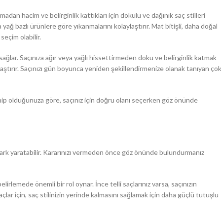
madan hacim ve belirginlik kattıkları için dokulu ve dağınık saç stilleri
 yağ bazlı ürünlere göre yıkanmalarını kolaylaştırır. Mat bitişli, daha doğal
seçim olabilir.
ğlar. Saçınıza ağır veya yağlı hissettirmeden doku ve belirginlik katmak
aylaştırır. Saçınızı gün boyunca yeniden şekillendirmenize olanak tanıyan ço
sahip olduğunuza göre, saçınız için doğru olanı seçerken göz önünde
r fark yaratabilir. Kararınızı vermeden önce göz önünde bulundurmanız
elirlemede önemli bir rol oynar. İnce telli saçlarınız varsa, saçınızın
açlar için, saç stilinizin yerinde kalmasını sağlamak için daha güçlü tutuşlu