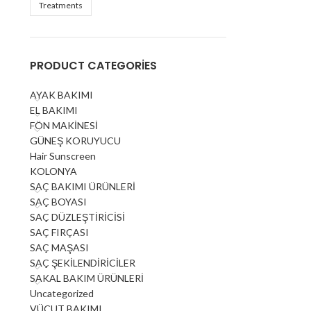
Treatments
PRODUCT CATEGORIES
AYAK BAKIMI
EL BAKIMI
FÖN MAKİNESİ
GÜNEŞ KORUYUCU
Hair Sunscreen
KOLONYA
SAÇ BAKIMI ÜRÜNLERİ
SAÇ BOYASI
SAÇ DÜZLEŞTİRİCİSİ
SAÇ FIRÇASI
SAÇ MAŞASI
SAÇ ŞEKİLENDİRİCİLER
SAKAL BAKIM ÜRÜNLERİ
Uncategorized
VÜCUT BAKIMI