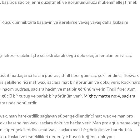
n sonra, başıboş saç tellerini düzeltmek ve görünümünüzü mükemmelleştirmek
Küçük bir miktarla başlayın ve gerekirse yavaş yavaş daha fazlasını
ek zor olabilir. İşte sürekli olarak övgü dolu eleştiriler alan en iyi saç
t it matlaştırıcı hacim pudrası, thrill fiber gum saç şekillendirici, flexwax
s şekillendirici mat wax, saçlara mat bir görünüm ve doku verir. Rock har
cı hacim pudrası, saçlara hacim ve mat bir görünüm verir. Thrill fiber gum
ra güçlü bir tutuş ve parlak bir görünüm verir.
Mighty matte no:4, saçlara
 arasında popülerdir.
wax, man hareketlilik sağlayan süper şekillendirici mat wax ve man pro
doku kazandıran wax, saçlara doku ve hacim verir. Man pro aqua neme karş
yan süper şekillendirici mat wax, saçlara mat bir görünüm ve hareketlilik
lü tutuşları ve esneklikleri nedeniyle büyük beğeni topluyor.