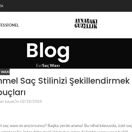
ZA
FESSIONEL
Blog
Ev
/
Saç Waxı
 WAXI
el Saç Stilinizi Şekillendirmek
İpuçları
an kaya
On 02/18/2024
iyi saç waxı mı arıyorsunuz? Başka yerde arama! Bu nihai kılavuzda, özel sa
e anlatacağız. İster daha güçlü bir tutuş, ister doğal bir yüzey veya belirli