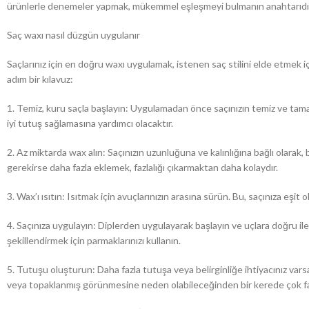
ürünlerle denemeler yapmak, mükemmel eşleşmeyi bulmanın anahtarıdı
Saç waxı nasıl düzgün uygulanır
Saçlarınız için en doğru waxı uygulamak, istenen saç stilini elde etmek i
adım bir kılavuz:
1. Temiz, kuru saçla başlayın: Uygulamadan önce saçınızın temiz ve ta
iyi tutuş sağlamasına yardımcı olacaktır.
2. Az miktarda wax alın: Saçınızın uzunluğuna ve kalınlığına bağlı olara
gerekirse daha fazla eklemek, fazlalığı çıkarmaktan daha kolaydır.
3. Wax’ı ısıtın: Isıtmak için avuçlarınızın arasına sürün. Bu, saçınıza eşit
4. Saçınıza uygulayın: Diplerden uygulayarak başlayın ve uçlara doğru ile
şekillendirmek için parmaklarınızı kullanın.
5. Tutuşu oluşturun: Daha fazla tutuşa veya belirginliğe ihtiyacınız vars
veya topaklanmış görünmesine neden olabileceğinden bir kerede çok fa