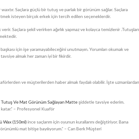
 waxtır. Saçlara güçlü bir tutuş ve parlak bir görünüm sağlar. Saçlara
etmek isteyen birçok erkek için tercih edilen seçeneklerdir.
erir. Saçlara şekil verirken ağırlık yapmaz ve kolayca temizlenir .Tutuşları
mektedir.
ir başkası için işe yaramayabileceğini unutmayın. Yorumları okumak ve
avsiye almak her zaman iyi bir fikirdir.
aförlerden ve müşterilerden haber almak faydalı olabilir. İşte uzmanlarda
ü Tutuş Ve Mat Görünüm Sağlayan Matte
şiddetle tavsiye ederim.
 katar.” – Profesyonel Kuaför
ü Wax (150ml)
ince saçlarım için oyunun kurallarını değiştiriyor. Bana
 görünümlü mat bitişe bayılıyorum.” – Can Berk Müşteri