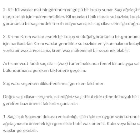
2. Kil: Kil waxlar mat bir görünüm ve güçlü bir tutuş sunar. Saçı ağırlaştır
oluşturmak için mükemmeldirler. Kil mumları tipik olarak su bazlıdır, bu da
görünümlü bir saç modeli tercih ediyorsanız, kil saç cilası sizin için doğru 
3. Krem: Krem waxlar esnek bir tutuş ve doğal görünümlü bir görünüm sa
için harikadırlar. Krem waxlar genellikle su bazlıdır ve yıkanmalarını kol
yönlü bir wax arıyorsanız, krem wax mükemmel bir seçenek olabilir.
Artık mevcut farklı saç cilası (wax) türleri hakkında temel bir anlayışa 
bulundurmanız gereken faktörlere geçelim.
Saç waxı seçerken dikkat edilmesi gereken faktörler
Doğru saç cilasını seçmek, istediğiniz saç stilini elde etmede büyük bi
gereken bazı önemli faktörler şunlardır:
1. Saç Tipi: Saçınızın dokusu ve kalınlığı, sizin için en uygun wax türünü b
ağırlaşmasını önlemek için genellikle hafif wax önerilir. Kalın veya kaba s
waxlar gerekebilir.