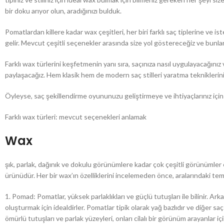
bir doku arıyor olun, aradığınızı bulduk.
Pomatlardan killere kadar wax çeşitleri, her biri farklı saç tiplerine ve
gelir. Mevcut çeşitli seçenekler arasında size yol göstereceğiz ve bunların
Farklı wax türlerini keşfetmenin yanı sıra, saçınıza nasıl uygulayacağını
paylaşacağız. Hem klasik hem de modern saç stilleri yaratma tekniklerin
Öyleyse, saç şekillendirme oyununuzu geliştirmeye ve ihtiyaçlarınız içi
Farklı wax türleri: mevcut seçenekleri anlamak
Wax
şık, parlak, dağınık ve dokulu görünümlere kadar çok çeşitli görünümler 
ürünüdür. Her bir wax’ın özelliklerini incelemeden önce, aralarındaki tem
1. Pomad: Pomatlar, yüksek parlaklıkları ve güçlü tutuşları ile bilinir. A
oluşturmak için idealdirler. Pomatlar tipik olarak yağ bazlıdır ve diğer saç 
ömürlü tutuşları ve parlak yüzeyleri, onları cilalı bir görünüm arayanlar iç