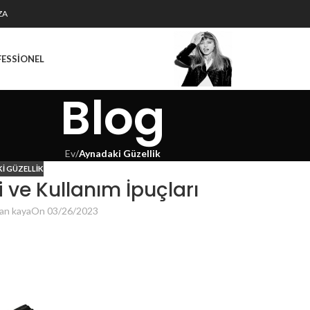
ZA
FESSIONEL
Blog
Ev
/
Aynadaki Güzellik
I GÜZELLIK
i ve Kullanım İpuçları
an kaya
On 03/26/2023