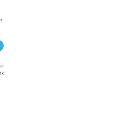
ze
er
ak