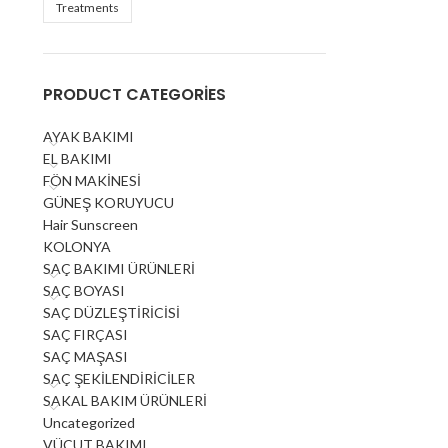
Treatments
PRODUCT CATEGORIES
AYAK BAKIMI
EL BAKIMI
FÖN MAKİNESİ
GÜNEŞ KORUYUCU
Hair Sunscreen
KOLONYA
SAÇ BAKIMI ÜRÜNLERİ
SAÇ BOYASI
SAÇ DÜZLEŞTİRİCİSİ
SAÇ FIRÇASI
SAÇ MAŞASI
SAÇ ŞEKİLENDİRİCİLER
SAKAL BAKIM ÜRÜNLERİ
Uncategorized
VÜCUT BAKIMI