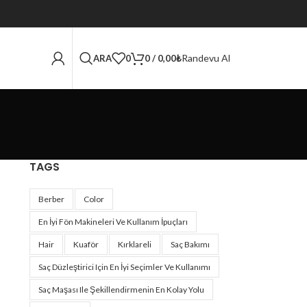
Randevu Al
ARA
0
0
/
0,00
₺
TAGS
Berber
Color
En İyi Fön Makineleri Ve Kullanım İpuçları
Hair
Kuaför
Kırklareli
Saç Bakımı
Saç Düzleştirici Için En İyi Seçimler Ve Kullanımı
Saç Maşası Ile Şekillendirmenin En Kolay Yolu