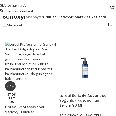
Skip to navigation
Skip to main content
Serioxyl
Ana Sayfa
/
Ürünler “Serioxyl” olarak etiketlendi
Show column
-19%
STOK
Loreal Serioxly Advanced
TA Y
Yoğunluk Kazandıran
OK
Serum 90 Ml
L’oreal Professionnel
Serioxyl Thicker
SAÇ ÇIKARICI
,
SAÇ TELİ