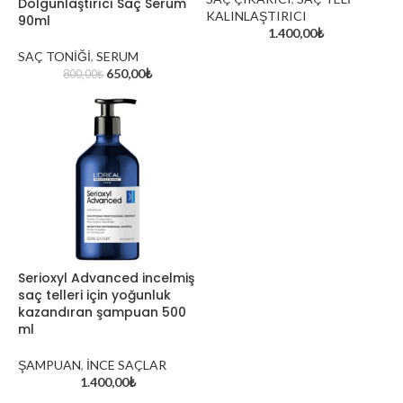
Dolgunlaştırıcı Saç Serum
KALINLAŞTIRICI
90ml
1.400,00
₺
SAÇ TONİĞİ
,
SERUM
650,00
₺
800,00
₺
davines oi hakkında
Aynadaki Güzellik Kuaför 
Kozmetik Satış Mağazası: Kı
Güzellik Merkezi
Serioxyl Advanced incelmiş
Exploring the World of Cosmetics and
Skincare
saç telleri için yoğunluk
kazandıran şampuan 500
ml
ŞAMPUAN
,
İNCE SAÇLAR
1.400,00
₺