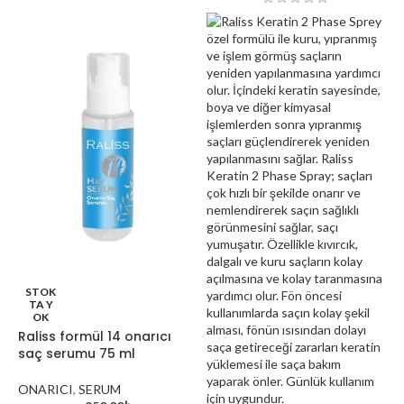
STOK
TA Y
OK
Raliss formül 14 onarıcı
saç serumu 75 ml
ONARICI
,
SERUM