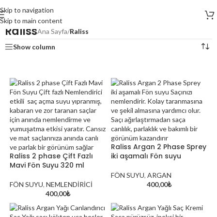
Skip to navigation
Skip to main content
Raliss
Ana Sayfa
/
Raliss
Show column
Raliss Argan 2 Phase Sprey
Raliss 2 phase Çift Fazlı
iki aşamalı Fön suyu
Mavi Fön Suyu 320 ml
FÖN SUYU
,
ARGAN
FÖN SUYU
,
NEMLENDİRİCİ
400,00
₺
400,00
₺