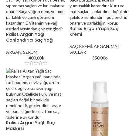
Raliss Argan Yağlı Saç
Raliss Argan Yağı
Kremi
Canlandırıcı Saç Yağı
SAÇ KREMİ
,
ARGAN
,
MAT
ARGAN
,
SERUM
SAÇLAR
400,00
₺
350,00
₺
davines oi hakkında
Aynadaki Güzellik Kuaför 
Kozmetik Satış Mağazası: Kı
Güzellik Merkezi
Exploring the World of Cosmetics and
Skincare
Raliss Argan Yağlı Saç
Maskesi