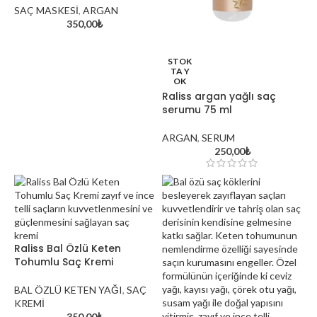
SAÇ MASKESİ
,
ARGAN
350,00
₺
STOK
TA Y
OK
Raliss argan yağlı saç
serumu 75 ml
ARGAN
,
SERUM
Kırklareli’nin Doğal Güzell
250,00
₺
Saç Renkleri
Raliss Bal Özlü Keten
Tohumlu Saç Kremi
BAL ÖZLÜ KETEN YAĞI
,
SAÇ
KREMİ
350,00
₺