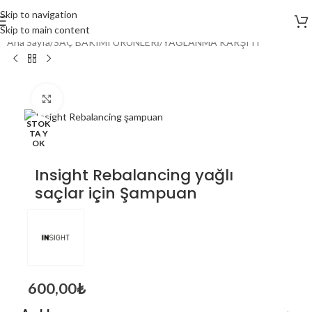
Skip to navigation
Skip to main content
Ana Sayfa
/
SAÇ BAKIMI ÜRÜNLERİ
/
YAĞLANMA KARŞITI
Click to enlarge
STOK
TA Y
OK
Insight Rebalancing yağlı
saçlar için Şampuan
600,00
₺