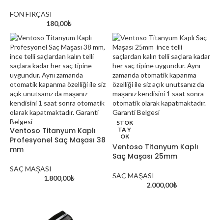
FÖN FIRÇASI
180,00
₺
STOK
Ventoso Titanyum Kaplı
TA Y
OK
Profesyonel Saç Maşası 38
davines oi hakkında
Ventoso Titanyum Kaplı
mm
Aynadaki Güzellik Kuaför 
Saç Maşası 25mm
Kozmetik Satış Mağazası: Kı
SAÇ MAŞASI
Güzellik Merkezi
Exploring the World of Cosmetics and
SAÇ MAŞASI
1.800,00
₺
Skincare
2.000,00
₺