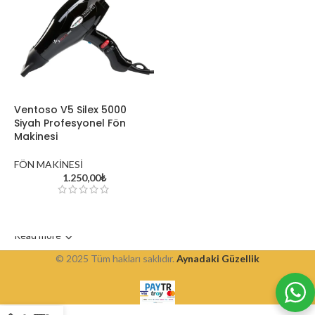
Ventoso V5 Silex 5000
Siyah Profesyonel Fön
Makinesi
FÖN MAKİNESİ
Kırklareli’nin Doğal Güzell
1.250,00
₺
Saç Renkleri
Read more
© 2025 Tüm hakları saklıdır.
Aynadaki Güzellik