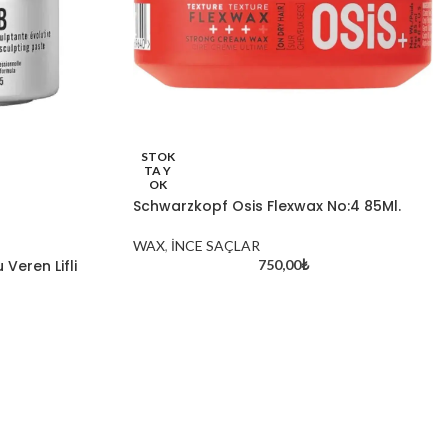
STOK
TA Y
OK
Schwarzkopf Osis Flexwax No:4 85Ml.
WAX
,
İNCE SAÇLAR
750,00
₺
Veren Lifli
Aynadaki Güzellik Kuaför –
Berber – Kozmetik Satış
Mağazası: Kırklareli’nin
Güzellik Merkezi