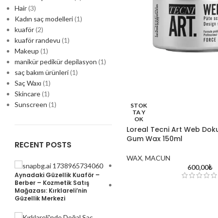
Hair
(3)
Kadın saç modelleri
(1)
kuaför
(2)
kuaför randevu
(1)
Makeup
(1)
manikür pedikür depilasyon
(1)
saç bakım ürünleri
(1)
Saç Waxı
(1)
Skincare
(1)
Sunscreen
(1)
STOK
TA Y
OK
Loreal Tecni Art Web Doku 
Gum Wax 150ml
RECENT POSTS
WAX
,
MACUN
davines oi hakkında
600,00
₺
Aynadaki Güzellik Kuaför –
Berber – Kozmetik Satış
Mağazası: Kırklareli’nin
Exploring the World of
Güzellik Merkezi
Cosmetics and Skincare