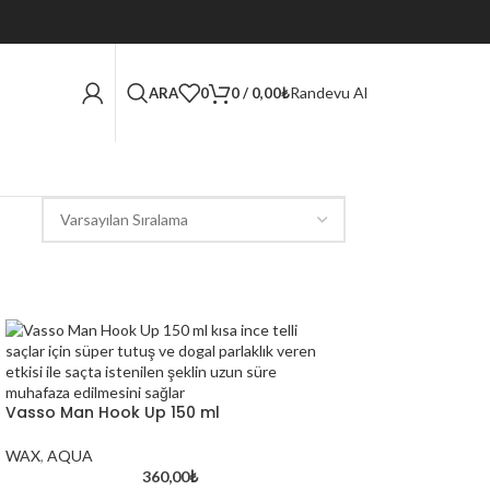
Randevu Al
ARA
0
0
/
0,00
₺
Vasso Man Hook Up 150 ml
WAX
,
AQUA
360,00
₺