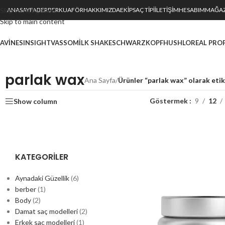
Skip to navigation
ANASAYFA
BERBER
KUAFÖR
HAKKIMIZDA
EKIP
SAÇ TİPİ
İLETIŞIM
HESABIM
MAĞA
Skip to main content
AVINES
INSIGHT
VASSO
MILK SHAKE
SCHWARZKOPF
HUSH
LOREAL PRO
parlak wax
Ana Sayfa
/
Ürünler “parlak wax” olarak eti
Göstermek
9
12
Show column
KATEGORILER
Aynadaki Güzellik
(6)
berber
(1)
Body
(2)
Damat saç modelleri
(2)
Erkek saç modelleri
(1)