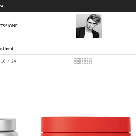
ZA
FESSIONEL
ketlendi
18
24