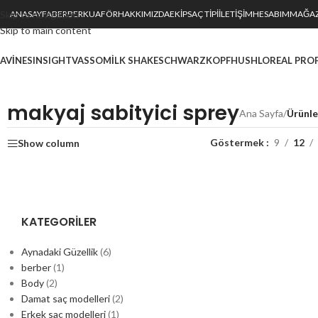
Skip to navigation
ANASAYFA
BERBER
KUAFÖR
HAKKIMIZDA
EKIP
SAÇ TİPİ
İLETIŞIM
HESABIM
MAĞA
Skip to main content
AVINES
INSIGHT
VASSO
MILK SHAKE
SCHWARZKOPF
HUSH
LOREAL PRO
makyaj sabityici sprey
Ana Sayfa
/
Ürünle
Göstermek
9
12
Show column
KATEGORILER
Aynadaki Güzellik
(6)
berber
(1)
Body
(2)
Damat saç modelleri
(2)
Erkek saç modelleri
(1)