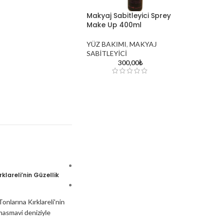
Makyaj Sabitleyici Sprey
Make Up 400ml
YÜZ BAKIMI
,
MAKYAJ
SABİTLEYİCİ
300,00
₺
davines oi hakkında
lareli’nin Güzellik
Exploring the World of Cosmetics and Skinca