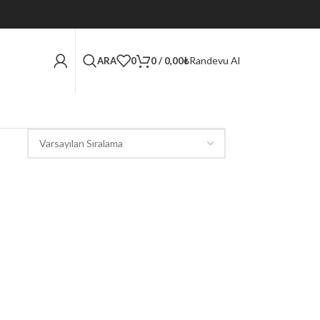
Randevu Al
ARA
0
0
/
0,00
₺