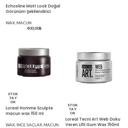
Echosline Matt Look Doğal
Görünüm Şekilendirici
WAX
,
MACUN
400,00
₺
davines oi hakkında
Aynadaki Güzellik Kuaför 
Kozmetik Satış Mağazası: Kı
Güzellik Merkezi
Exploring the World of Cosmetics and
Skincare
STOK
TA Y
OK
STOK
Loreal Homme Sculpte
TA Y
macun wax 150 ml
OK
Loreal Tecni Art Web Doku
Veren Lifli Gum Wax 150ml
WAX
,
İNCE SAÇLAR
,
MACUN