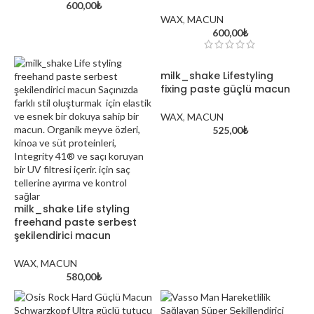
600,00
₺
WAX
,
MACUN
600,00
₺
milk_shake Lifestyling
fixing paste güçlü macun
WAX
,
MACUN
525,00
₺
Kırklareli’nin Doğal Güzell
Saç Renkleri
milk_shake Life styling
freehand paste serbest
şekilendirici macun
WAX
,
MACUN
580,00
₺