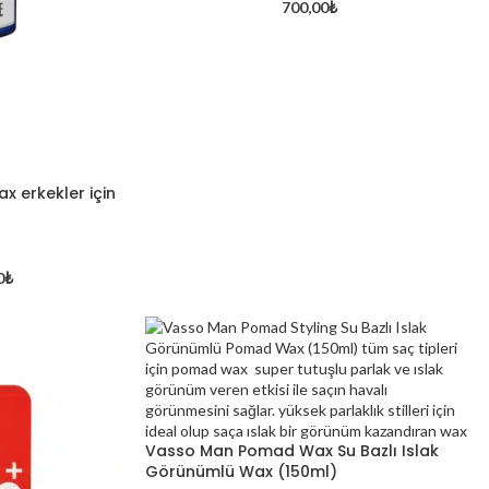
700,00
₺
x erkekler için
0
₺
Aynadaki Güzellik Kuaför –
Berber – Kozmetik Satış
Mağazası: Kırklareli’nin
Güzellik Merkezi
Vasso Man Pomad Wax Su Bazlı Islak
Görünümlü Wax (150ml)