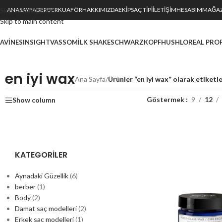
Skip to navigation
ANASAYFA
BERBER
KUAFÖR
HAKKIMIZDA
EKIP
SAÇ TİPİ
İLETIŞIM
HESABIM
MAĞA
Skip to main content
AVINES
INSIGHT
VASSO
MILK SHAKE
SCHWARZKOPF
HUSH
LOREAL PRO
en iyi wax
Ana Sayfa
/
Ürünler “en iyi wax” olarak etiketl
Göstermek
9
12
Show column
KATEGORILER
Aynadaki Güzellik
(6)
berber
(1)
Body
(2)
Damat saç modelleri
(2)
Erkek saç modelleri
(1)