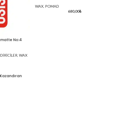
WAX
,
POMAD
680,00
₺
 matte No:4
DİRİCİLER
,
WAX
 Kazandıran
Kırklareli’nin Doğal Güzelliğiyle