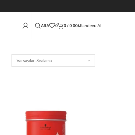
Randevu Al
ARA
0
0
/
0,00
₺