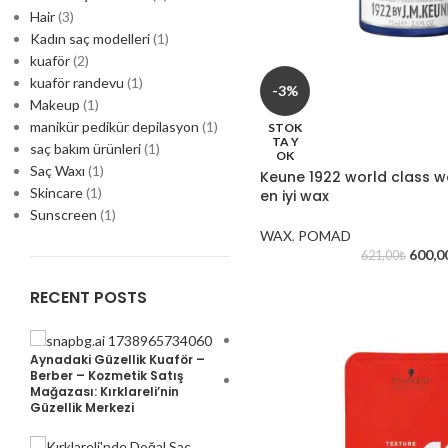
Hair
(3)
Kadın saç modelleri
(1)
kuaför
(2)
kuaför randevu
(1)
-3%
Makeup
(1)
manikür pedikür depilasyon
(1)
STOK
TA Y
saç bakım ürünleri
(1)
OK
Saç Waxı
(1)
Keune 1922 world class wa
Skincare
(1)
en iyi wax
Sunscreen
(1)
WAX
,
POMAD
600,0
621,00
₺
RECENT POSTS
davines oi hakkında
Aynadaki Güzellik Kuaför –
Berber – Kozmetik Satış
Mağazası: Kırklareli’nin
Exploring the World of
Güzellik Merkezi
Cosmetics and Skincare