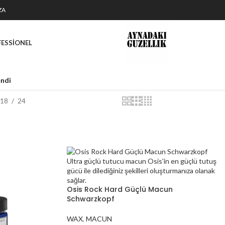
ZA
FESSIONEL
endi
18
24
Osis Rock Hard Güçlü Macun
Schwarzkopf
WAX
,
MACUN