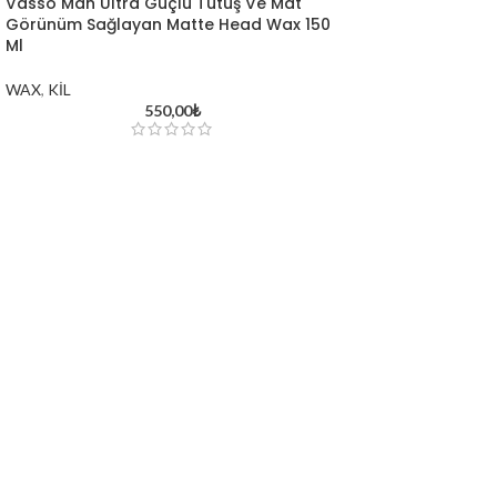
Vasso Man Ultra Güçlü Tutuş Ve Mat
Görünüm Sağlayan Matte Head Wax 150
Ml
WAX
,
KİL
550,00
₺