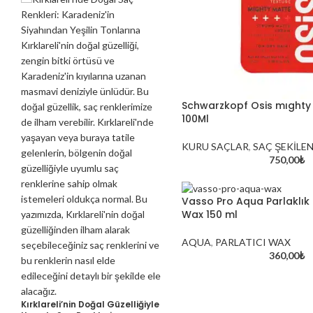
Schwarzkopf Osis mıghty
100Ml
KURU SAÇLAR
,
SAÇ ŞEKİLEN
750,00
₺
Vasso Pro Aqua Parlaklık
Wax 150 ml
AQUA
,
PARLATICI WAX
360,00
₺
Kırklareli’nin Doğal Güzelliğiyle