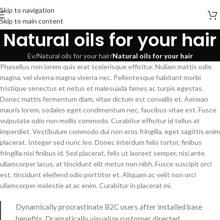
Skip to navigation
Skip to main content
Natural oils for your hair
Ev
/
Natural oils for your hair
/
Natural oils for your hair
Phasellus non lorem quis erat scelerisque efficitur. Nullam mattis odio
magna, vel viverra magna viverra nec. Pellentesque habitant morbi
tristique senectus et netus et malesuada fames ac turpis egestas.
Donec mattis fermentum diam, vitae dictum est convallis et. Aenean
mauris lorem, sodales eget condimentum nec, faucibus vitae est. Fusce
vulputate odio non mollis commodo. Curabitur efficitur id tellus at
imperdiet. Vestibulum commodo dui non eros fringilla, eget sagittis enim
placerat. Integer sed nunc leo. Donec interdum felis tortor, finibus
fringilla nisi finibus id. Sed placerat, felis ut laoreet semper, nisi ante
ullamcorper lacus, at tincidunt elit metus non nibh. Fusce suscipit orci
est, tincidunt eleifend odio porttitor et. Aliquam ac velit non orci
ullamcorper molestie at ac enim. Curabitur in placerat mi.
Dynamically procrastinate B2C users after installed base
benefits. Dramatically visualize customer directed