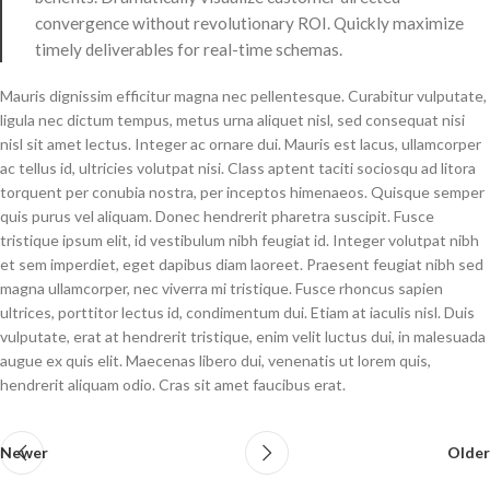
convergence without revolutionary ROI. Quickly maximize
timely deliverables for real-time schemas.
Mauris dignissim efficitur magna nec pellentesque. Curabitur vulputate,
ligula nec dictum tempus, metus urna aliquet nisl, sed consequat nisi
nisl sit amet lectus. Integer ac ornare dui. Mauris est lacus, ullamcorper
ac tellus id, ultricies volutpat nisi. Class aptent taciti sociosqu ad litora
torquent per conubia nostra, per inceptos himenaeos. Quisque semper
quis purus vel aliquam. Donec hendrerit pharetra suscipit. Fusce
tristique ipsum elit, id vestibulum nibh feugiat id. Integer volutpat nibh
et sem imperdiet, eget dapibus diam laoreet. Praesent feugiat nibh sed
magna ullamcorper, nec viverra mi tristique. Fusce rhoncus sapien
ultrices, porttitor lectus id, condimentum dui. Etiam at iaculis nisl. Duis
vulputate, erat at hendrerit tristique, enim velit luctus dui, in malesuada
augue ex quis elit. Maecenas libero dui, venenatis ut lorem quis,
hendrerit aliquam odio. Cras sit amet faucibus erat.
Newer
Older