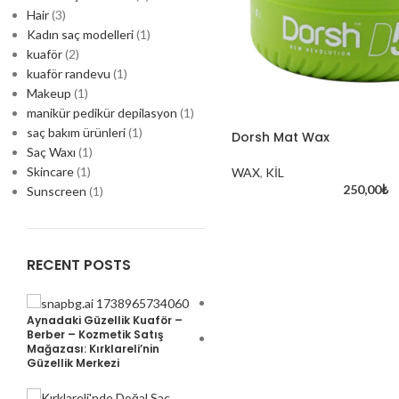
Hair
(3)
Kadın saç modelleri
(1)
kuaför
(2)
kuaför randevu
(1)
Makeup
(1)
manikür pedikür depilasyon
(1)
saç bakım ürünleri
(1)
Dorsh Mat Wax
Saç Waxı
(1)
Skincare
(1)
WAX
,
KİL
250,00
₺
Sunscreen
(1)
RECENT POSTS
davines oi hakkında
Aynadaki Güzellik Kuaför –
Berber – Kozmetik Satış
Mağazası: Kırklareli’nin
Exploring the World of
Güzellik Merkezi
Cosmetics and Skincare