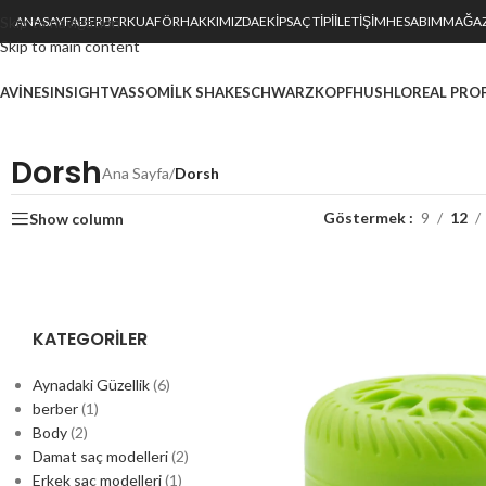
Skip to navigation
ANASAYFA
BERBER
KUAFÖR
HAKKIMIZDA
EKIP
SAÇ TİPİ
İLETIŞIM
HESABIM
MAĞA
Skip to main content
AVINES
INSIGHT
VASSO
MILK SHAKE
SCHWARZKOPF
HUSH
LOREAL PRO
Dorsh
Ana Sayfa
/
Dorsh
Göstermek
9
12
Show column
KATEGORILER
Aynadaki Güzellik
(6)
berber
(1)
Body
(2)
Damat saç modelleri
(2)
Erkek saç modelleri
(1)