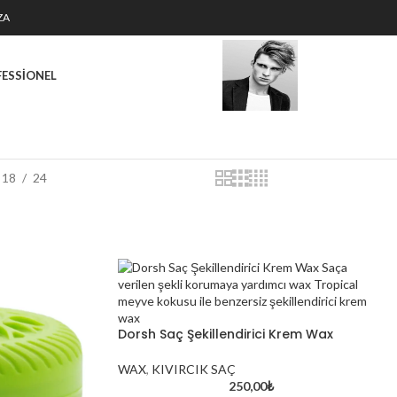
ZA
FESSIONEL
18
24
Dorsh Saç Şekillendirici Krem Wax
WAX
,
KIVIRCIK SAÇ
250,00
₺