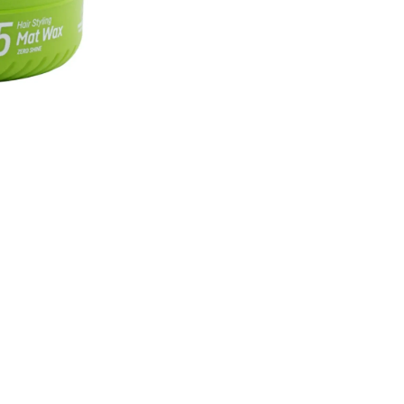
Aynadaki Güzellik Kuaför –
Berber – Kozmetik Satış
Mağazası: Kırklareli’nin
Güzellik Merkezi