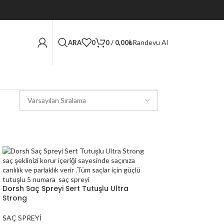
Randevu Al
ARA
0
0
/
0,00
₺
Dorsh Saç Spreyi Sert Tutuşlu Ultra
Strong
SAÇ SPREYİ