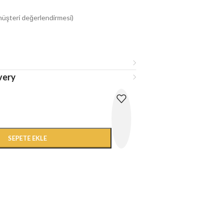
üşteri değerlendirmesi)
very
SEPETE EKLE