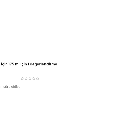
için 175 ml
için 1 değerlendirme
un süre gidiyor