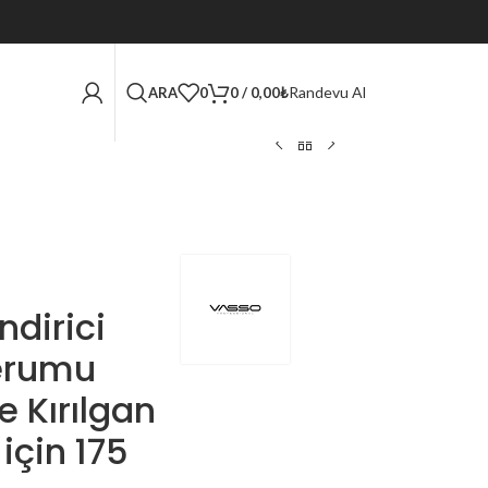
Randevu Al
ARA
0
0
/
0,00
₺
dirici
erumu
e Kırılgan
için 175