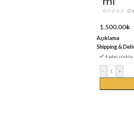
ml
(
1
m
1.500,00
₺
Açıklama
Shipping & Deli
4 adet stokta
-
+