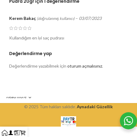
Pudra 20gr
için 1 değerlendirme
Kerem Bakaç
–
03/07/2023
(doğrulanmış kullanıcı)
Kullandığım en iyi saç pudrası
Değerlendirme yap
Değerlendirme yazabilmek için
oturum açmalısınız
.
Read more
© 2025 Tüm hakları saklıdır.
Aynadaki Güzellik