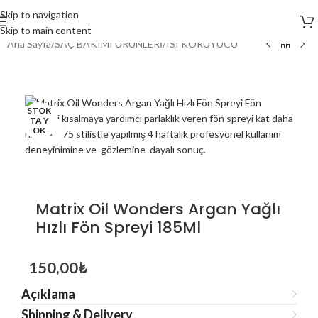
Skip to navigation
Skip to main content
Ana Sayfa
/
SAÇ BAKIMI ÜRÜNLERİ
/
ISI KORUYUCU
STOK
TA Y
OK
Click to enlarge
Matrix Oil Wonders Argan Yağlı
Hızlı Fön Spreyi 185Ml
150,00
₺
Açıklama
Shipping & Delivery