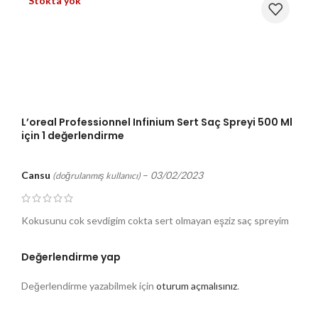
Stokta yok
L’oreal Professionnel Infinium Sert Saç Spreyi 500 Ml
için 1 değerlendirme
Cansu
–
03/02/2023
(doğrulanmış kullanıcı)
Kokusunu cok sevdigim cokta sert olmayan eşziz saç spreyim
Değerlendirme yap
Değerlendirme yazabilmek için
oturum açmalısınız
.