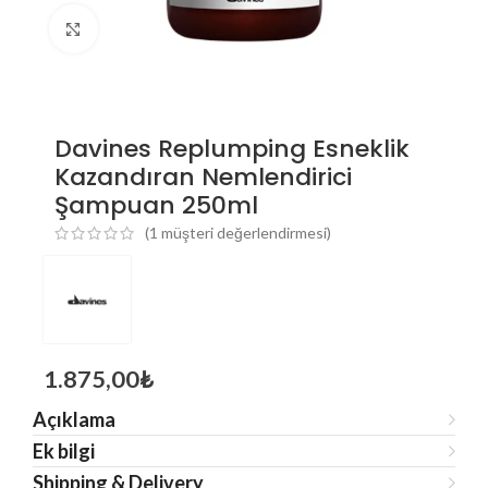
Click to enlarge
Davines Replumping Esneklik
Kazandıran Nemlendirici
Şampuan 250ml
(
1
müşteri değerlendirmesi)
1.875,00
₺
Açıklama
Ek bilgi
Shipping & Delivery