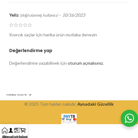
Yeliz
–
10/16/2023
(doğrulanmış kullanıcı)
Kıvırcık saçlar için harika ürün mutlaka deneyin
Değerlendirme yap
Değerlendirme yazabilmek için
oturum açmalısınız
.
Read more
© 2025 Tüm hakları saklıdır.
Aynadaki Güzellik
Alışveriş Mağazası
Ev
Hesabım
Sepet