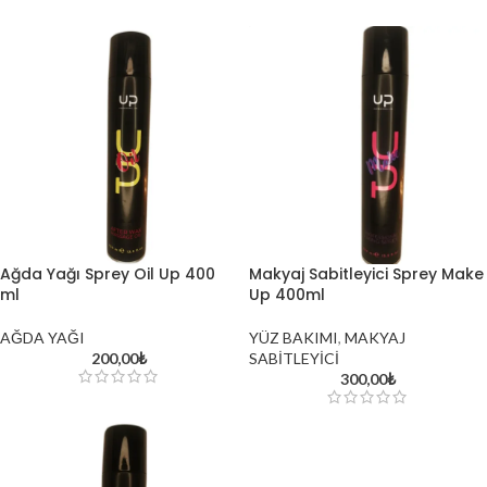
Ağda Yağı Sprey Oil Up 400
Makyaj Sabitleyici Sprey Make
ml
Up 400ml
AĞDA YAĞI
YÜZ BAKIMI
,
MAKYAJ
200,00
₺
SABİTLEYİCİ
300,00
₺